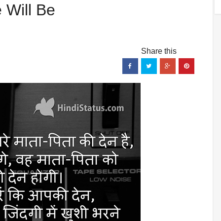
We Will Be
 Will Be