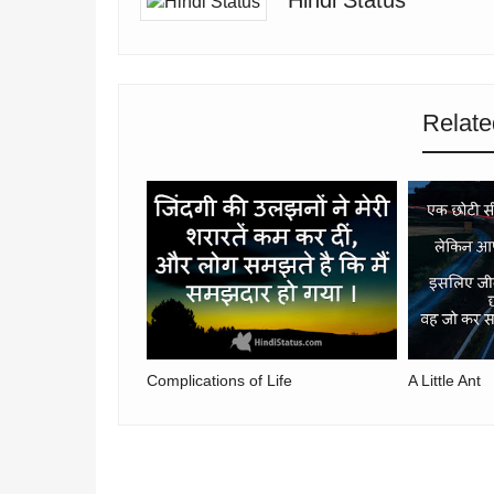
Hindi Status
Relate
Complications of Life
A Little Ant