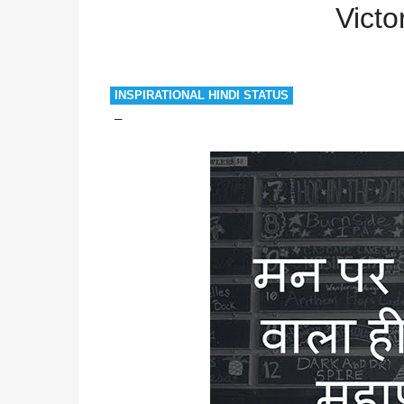
Positive Thoughts
Victory
Victory on Mind
Victo
INSPIRATIONAL HINDI STATUS