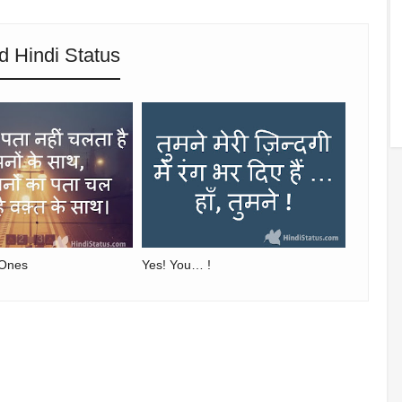
d Hindi Status
 Ones
Yes! You… !