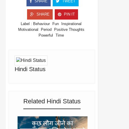
SHARE
TWEET
SHARE
PIN IT
Label :
Behaviour
Fun
Inspirational
Motivational
Period
Positive Thoughts
Powerful
Time
Hindi Status
Related Hindi Status