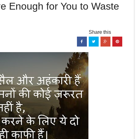
hese Two Demerit are Enough for You to Waste
e Enough for You to Waste