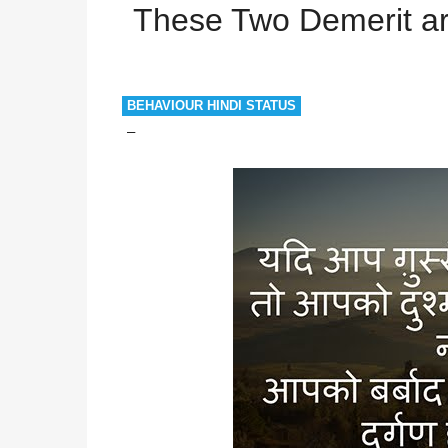
Inspirational
Overrated
Problem
Waste
T
These Two Demerit ar
BEHAVIOUR HINDI STATUS