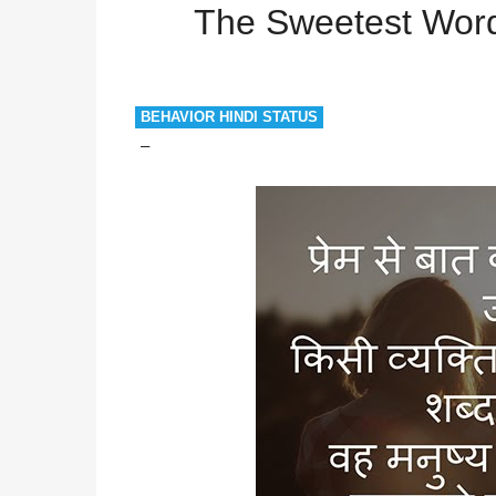
Word
The Sweetest Words in The Person’s Voice
The Sweetest Word
BEHAVIOR HINDI STATUS