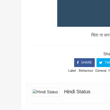
चिंता ना कर
Shar
SHARE
TW
Label :
Behaviour
General
Hindi Status