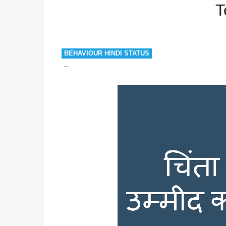
Tension
Worry
Tension
T
BEHAVIOUR HINDI STATUS