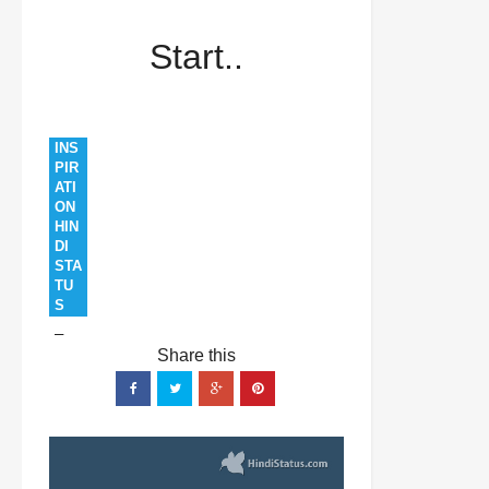
and status
Inspiration
Inspirational
Start..
Motivation
Motivational
Over
Positive
Thoughts
start
Start..
INS
PIR
ATI
ON
HIN
DI
STA
TU
S