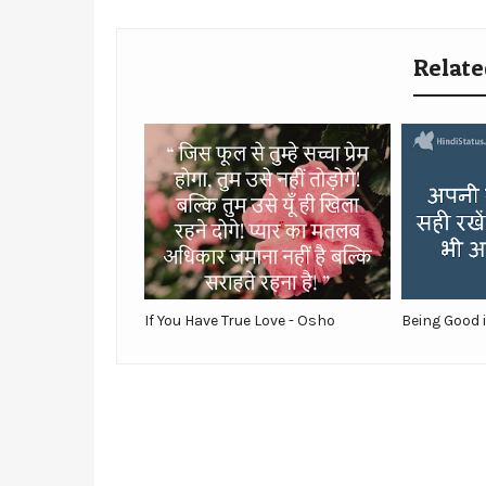
Relate
If You Have True Love - Osho
Being Good 