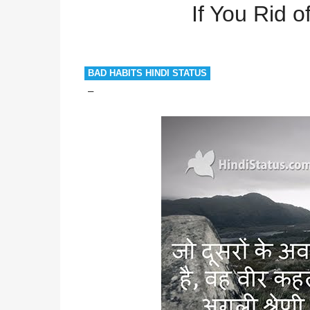
willpower
win
If You Rid of Your Bad Habits
If You Rid o
BAD HABITS HINDI STATUS