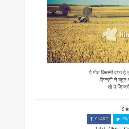
ऐ मौत कितनी वफ़ा है 
ज़िन्दगी ने बहुत 
तो मै जिन्द
Shar
SHARE
TW
Label :
Attempt
Cr