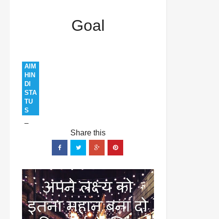
and status
Aim
Goal
Great
Goal
Inspiration
Inspirational
Motivation
Motivational
Time
Waste
Goal
AIM
HIN
DI
STA
TU
S