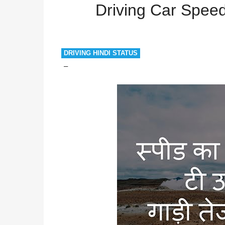
Speed
stupidity
Driving Car Speedly is a Sign of 
Driving Car Speedl
DRIVING HINDI STATUS