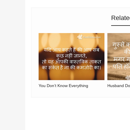
Relate
You Don’t Know Everything
Husband Do