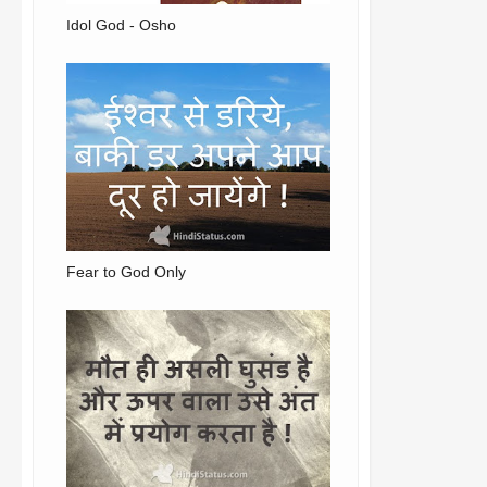
Idol God - Osho
Fear to God Only