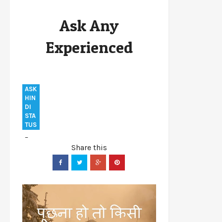
Quotes and status
Ask
Experience
Ask Any
General
More
Older
Positive
Experienced
Thoughts
Ask Any Experienced
ASK
HIN
DI
STA
TUS